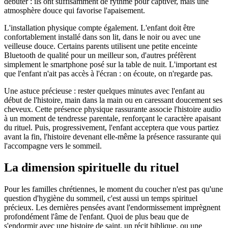
débuter : ils ont suffisamment de rythme pour captiver, mais une
atmosphère douce qui favorise l'apaisement.
L'installation physique compte également. L'enfant doit être
confortablement installé dans son lit, dans le noir ou avec une
veilleuse douce. Certains parents utilisent une petite enceinte
Bluetooth de qualité pour un meilleur son, d'autres préfèrent
simplement le smartphone posé sur la table de nuit. L'important est
que l'enfant n'ait pas accès à l'écran : on écoute, on n'regarde pas.
Une astuce précieuse : rester quelques minutes avec l'enfant au
début de l'histoire, main dans la main ou en caressant doucement ses
cheveux. Cette présence physique rassurante associe l'histoire audio
à un moment de tendresse parentale, renforçant le caractère apaisant
du rituel. Puis, progressivement, l'enfant acceptera que vous partiez
avant la fin, l'histoire devenant elle-même la présence rassurante qui
l'accompagne vers le sommeil.
La dimension spirituelle du rituel
Pour les familles chrétiennes, le moment du coucher n'est pas qu'une
question d'hygiène du sommeil, c'est aussi un temps spirituel
précieux. Les dernières pensées avant l'endormissement imprègnent
profondément l'âme de l'enfant. Quoi de plus beau que de
s'endormir avec une histoire de saint, un récit biblique, ou une